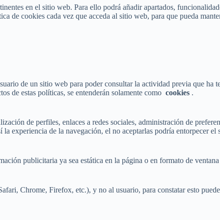
ertinentes en el sitio web. Para ello podrá añadir apartados, funcionali
olítica de cookies cada vez que acceda al sitio web, para que pueda man
ario de un sitio web para poder consultar la actividad previa que ha t
ctos de estas políticas, se entenderán solamente como
cookies
.
ización de perfiles, enlaces a redes sociales, administración de preferen
 la experiencia de la navegación, el no aceptarlas podría entorpecer el s
ación publicitaria ya sea estática en la página o en formato de ventan
afari, Chrome, Firefox, etc.), y no al usuario, para constatar esto pue