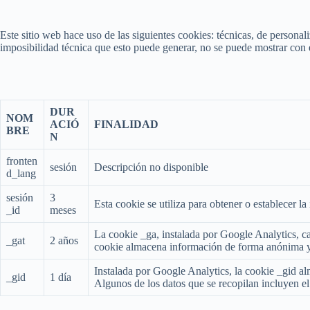
Este sitio web hace uso de las siguientes cookies: técnicas, de personal
imposibilidad técnica que esto puede generar, no se puede mostrar con e
DUR
NOM
ACIÓ
FINALIDAD
BRE
N
fronten
sesión
Descripción no disponible
d_lang
sesión
3
Esta cookie se utiliza para obtener o establecer la 
_id
meses
La cookie _ga, instalada por Google Analytics, cal
_gat
2 años
cookie almacena información de forma anónima y 
Instalada por Google Analytics, la cookie _gid al
_gid
1 día
Algunos de los datos que se recopilan incluyen el