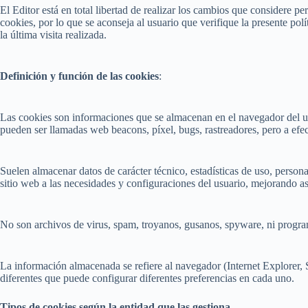
El Editor está en total libertad de realizar los cambios que considere p
cookies, por lo que se aconseja al usuario que verifique la presente p
la última visita realizada.
Definición y función de las cookies
:
Las cookies son informaciones que se almacenan en el navegador del usu
pueden ser llamadas web beacons, píxel, bugs, rastreadores, pero a efe
Suelen almacenar datos de carácter técnico, estadísticas de uso, personal
sitio web a las necesidades y configuraciones del usuario, mejorando así
No son archivos de virus, spam, troyanos, gusanos, spyware, ni program
La información almacenada se refiere al navegador (Internet Explorer, S
diferentes que puede configurar diferentes preferencias en cada uno.
Tipos de cookies según la entidad que las gestiona