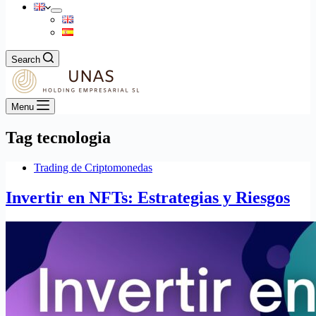
Search
Menu
Tag
tecnologia
Trading de Criptomonedas
Invertir en NFTs: Estrategias y Riesgos